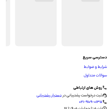
دسترسی سریع
شرایط و ضوابط
سوالات متداول
روش های ارتباطی
call
ثبت درخواست پشتیبانی در
دستیار پشتیبانی
support_agent
021-9109-0135
call
شنبه تا چهارشنبه، 9 تا 17
schedule