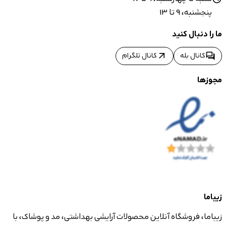
پنجشنبه، 9 تا 13
ما را دنبال کنید
arrow_outward
forum
کانال بله
کانال تلگرام
مجوزها
زیباما
زیباما، فروشگاه آنلاین محصولات آرایشی بهداشتی، مد و پوشاک، با