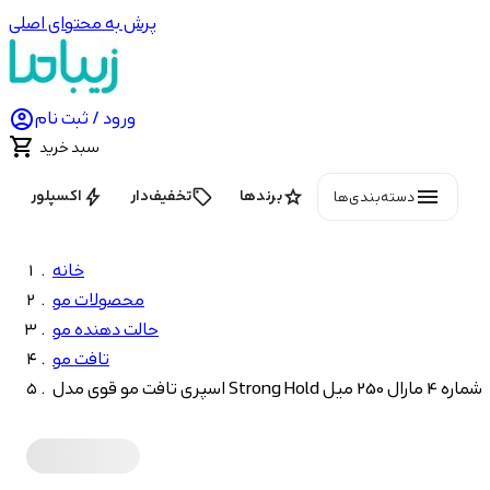
پرش به محتوای اصلی

ورود / ثبت نام

سبد خرید
menu
bolt
local_offer
star
برندها
تخفیف‌دار
اکسپلور
دسته‌بندی‌ها
خانه
محصولات مو
حالت دهنده مو
تافت مو
اسپری تافت مو قوی مدل Strong Hold شماره 4 مارال 250 میل