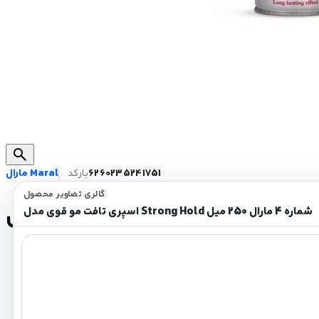
search
6260235241751
بارکد
مارال Maral
گالری تصاویر محصول
اسپری تافت مو قوی مدل Strong Hold شماره 4 مارال 250 میل
قدرت چسبندگی فوق العاده ایده ال
خاصیت حجم دهندگی به موها
خشک شدن سریع