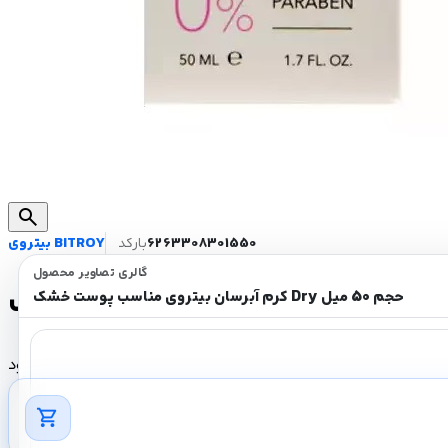
search
6263308301550
بارکد
بیتروی BITROY
گالری تصاویر محصول
کرم آبرسان بیتروی مناسب پوست خشک Dry حجم 50 میل
ناموجود
shopping_cart