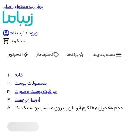
پرش به محتوای اصلی

ورود / ثبت نام

سبد خرید
menu
bolt
local_offer
star
برندها
تخفیف‌دار
اکسپلور
دسته‌بندی‌ها
خانه
محصولات پوست
مراقبت پوست و صورت
آبرسان پوست
کرم آبرسان بیتروی مناسب پوست خشک Dry حجم 50 میل