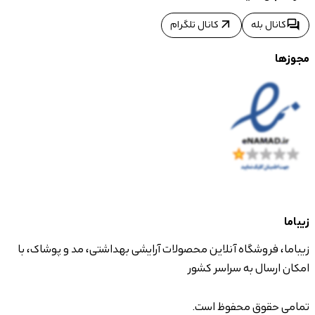
arrow_outward
forum
کانال بله
کانال تلگرام
مجوزها
زیباما
زیباما، فروشگاه آنلاین محصولات آرایشی بهداشتی، مد و پوشاک، با
امکان ارسال به سراسر کشور
تمامی حقوق محفوظ است.