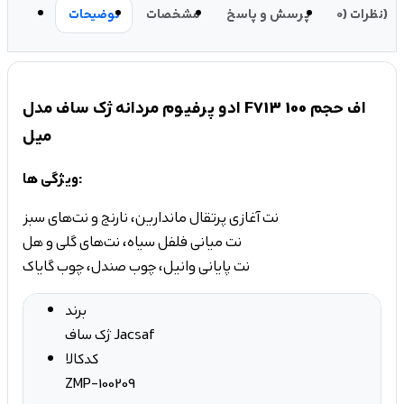
نظرات (0)
پرسش و پاسخ
مشخصات
توضیحات
ادو پرفیوم مردانه ژک ساف مدل F713 اف حجم 100
میل
ویژگی ها:
نت آغازی پرتقال ماندارین، نارنج و نت‌های سبز
نت میانی فلفل سیاه، نت‌های گلی و هل
نت پایانی وانیل، چوب صندل، چوب گایاک
برند
ژک ساف Jacsaf
کدکالا
ZMP-100209