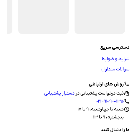
دسترسی سریع
شرایط و ضوابط
سوالات متداول
روش های ارتباطی
call
ثبت درخواست پشتیبانی در
دستیار پشتیبانی
support_agent
021-9109-0135
call
شنبه تا چهارشنبه، 9 تا 17
schedule
پنجشنبه، 9 تا 13
ما را دنبال کنید