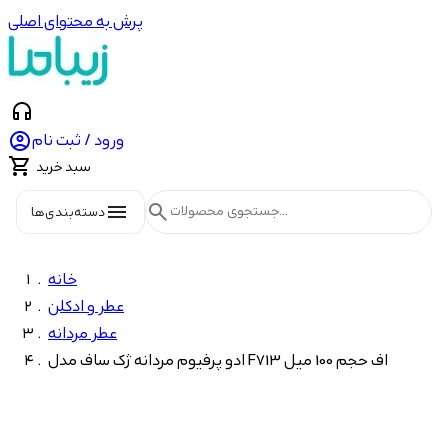
پرش به محتوای اصلی
headphones

ورود / ثبت نام

سبد خرید
menu
search
دسته‌بندی‌ها
خانه
عطر و ادکلن
عطر مردانه
ادو پرفیوم مردانه ژک ساف مدل F713 اف حجم 100 میل