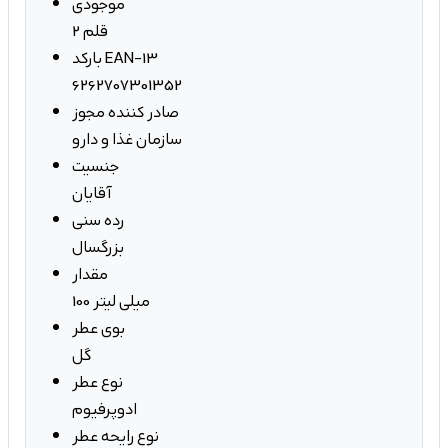
موجودی
2 قلم
بارکد EAN-13
6262707301352
صادر کننده مجوز
سازمان غذا و دارو
جنسیت
آقایان
رده سنی
بزرگسال
مقدار
100 میلی لیتر
بوی عطر
گل
نوع عطر
ادوپرفیوم
نوع رایحه عطر