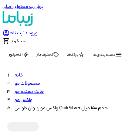
پرش به محتوای اصلی

ورود / ثبت نام

سبد خرید
menu
bolt
local_offer
star
برندها
تخفیف‌دار
اکسپلور
دسته‌بندی‌ها
خانه
محصولات مو
حالت دهنده مو
واکس مو
واکس مو رد وان طوسی QuikSilver حجم 150 میل