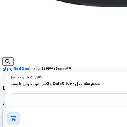
search
6263606000063
بارکد
رد وان RedOne
گالری تصاویر محصول
واکس مو رد وان طوسی QuikSilver حجم 150 میل
ناموجود
shopping_cart