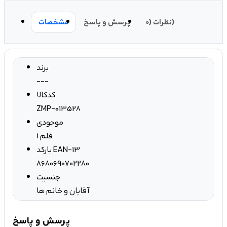
نظرات (0)
پرسش و پاسخ
مشخصات
برند
---
کدکالا
ZMP-013528
موجودی
1 قلم
بارکد EAN-13
8680690702280
جنسیت
آقایان و خانم ها
پرسش و پاسخ