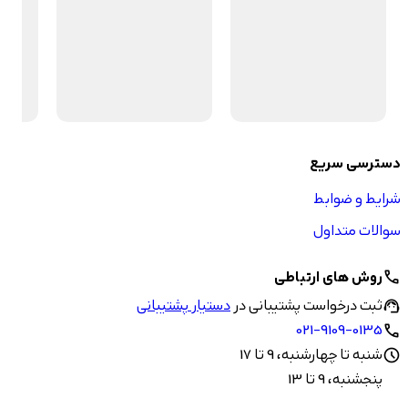
دسترسی سریع
شرایط و ضوابط
سوالات متداول
روش های ارتباطی
call
ثبت درخواست پشتیبانی در
دستیار پشتیبانی
support_agent
021-9109-0135
call
شنبه تا چهارشنبه، 9 تا 17
schedule
پنجشنبه، 9 تا 13