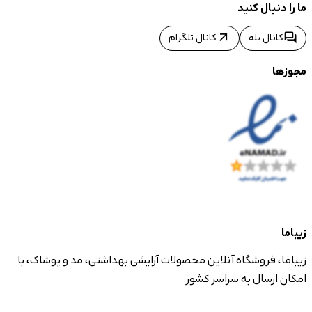
ما را دنبال کنید
arrow_outward
forum
کانال بله
کانال تلگرام
مجوزها
زیباما
زیباما، فروشگاه آنلاین محصولات آرایشی بهداشتی، مد و پوشاک، با
امکان ارسال به سراسر کشور