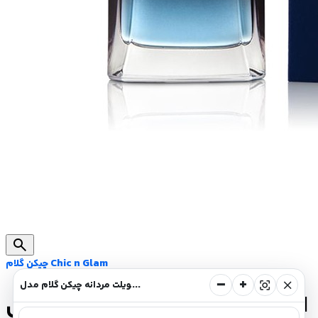
search
چیکن گلام Chic n Glam
−
+
center_focus_strong
close
ادوتویلت مردانه چیکن گلام مدل NOWHERE PURE حجم 100 میل
ادوتویلت مردانه چیکن گلام مدل