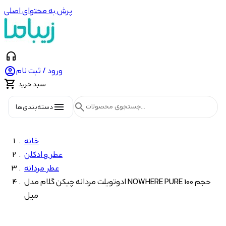
پرش به محتوای اصلی
headphones

ورود / ثبت نام

سبد خرید
menu
search
دسته‌بندی‌ها
خانه
عطر و ادکلن
عطر مردانه
ادوتویلت مردانه چیکن گلام مدل NOWHERE PURE حجم 100
میل