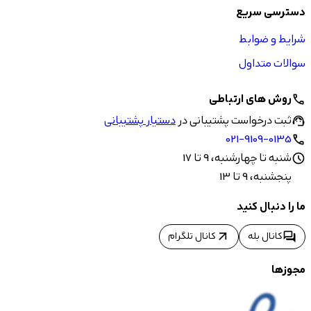
دسترسی سریع
شرایط و ضوابط
سوالات متداول
روش های ارتباطی
call
ثبت درخواست پشتیبانی در
دستیار پشتیبانی
support_agent
021-9109-0135
call
شنبه تا چهارشنبه، 9 تا 17
schedule
پنجشنبه، 9 تا 13
ما را دنبال کنید
arrow_outward
forum
کانال بله
کانال تلگرام
مجوزها