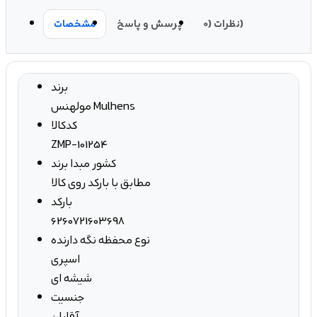
نظرات (0)
پرسش و پاسخ
مشخصات
برند
مولهنس Mulhens
کدکالا
ZMP-101254
کشور مبدا برند
مطابق با بارکد روی کالا
بارکد
6260721603698
نوع محفظه نگه دارنده
اسپری
شیشه ای
جنسیت
آقایان