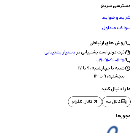
دسترسی سریع
شرایط و ضوابط
سوالات متداول
روش های ارتباطی
call
ثبت درخواست پشتیبانی در
دستیار پشتیبانی
support_agent
021-9109-0135
call
شنبه تا چهارشنبه، 9 تا 17
schedule
پنجشنبه، 9 تا 13
ما را دنبال کنید
arrow_outward
forum
کانال بله
کانال تلگرام
مجوزها