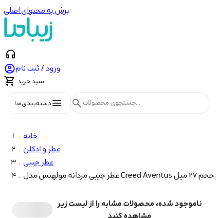
پرش به محتوای اصلی
headphones

ورود / ثبت نام

سبد خرید
menu
search
دسته‌بندی‌ها
خانه
عطر و ادکلن
عطر جیبی
عطر جیبی مردانه مولهنس مدل Creed Aventus حجم 27 میل
ناموجود شده، محصولات مشابه را از لیست زیر
مشاهده کنید