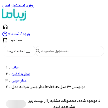
پرش به محتوای اصلی
headphones

ورود / ثبت نام

سبد خرید
menu
search
دسته‌بندی‌ها
خانه
عطر و ادکلن
عطر جیبی
عطر جیبی مردانه مدل Invictus مولهنس 27 میل
ناموجود شده، محصولات مشابه را از لیست زیر
مشاهده کنید