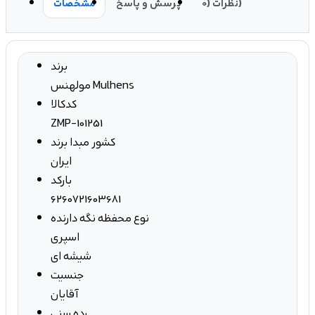
نظرات (0)
پرسش و پاسخ
مشخصات
برند
مولهنس Mulhens
کدکالا
ZMP-101251
کشور مبدا برند
ایران
بارکد
6260721603681
نوع محفظه نگه دارنده
اسپری
شیشه ای
جنسیت
آقایان
رده سنی