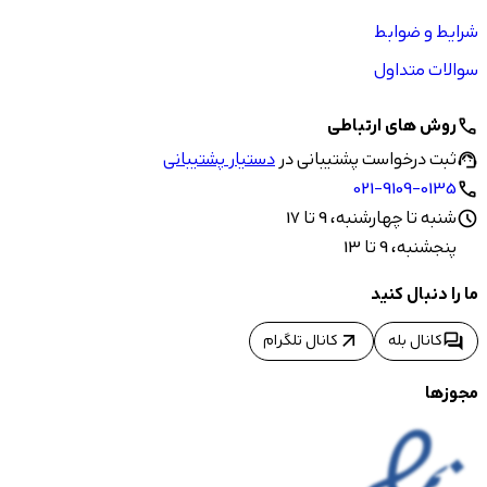
شرایط و ضوابط
سوالات متداول
روش های ارتباطی
call
ثبت درخواست پشتیبانی در
دستیار پشتیبانی
support_agent
021-9109-0135
call
شنبه تا چهارشنبه، 9 تا 17
schedule
پنجشنبه، 9 تا 13
ما را دنبال کنید
arrow_outward
forum
کانال بله
کانال تلگرام
مجوزها