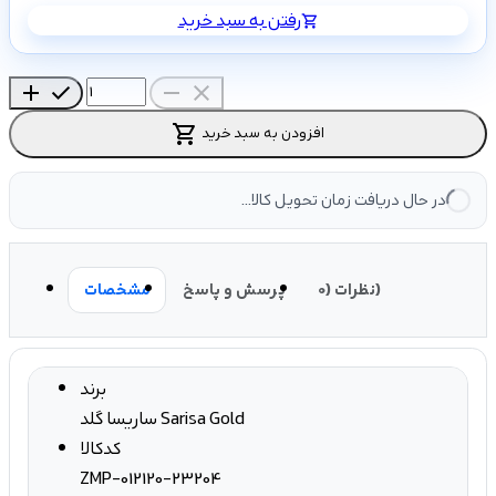
رفتن به سبد خرید
shopping_cart
add
check
remove
close
shopping_cart
افزودن به سبد خرید
در حال دریافت زمان تحویل کالا...
نظرات (0)
پرسش و پاسخ
مشخصات
برند
ساریسا گلد Sarisa Gold
کدکالا
ZMP-012120-23204