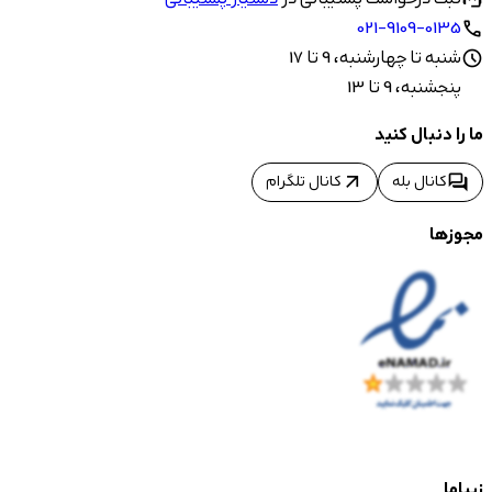
021-9109-0135
call
شنبه تا چهارشنبه، 9 تا 17
schedule
پنجشنبه، 9 تا 13
ما را دنبال کنید
arrow_outward
forum
کانال بله
کانال تلگرام
مجوزها
زیباما