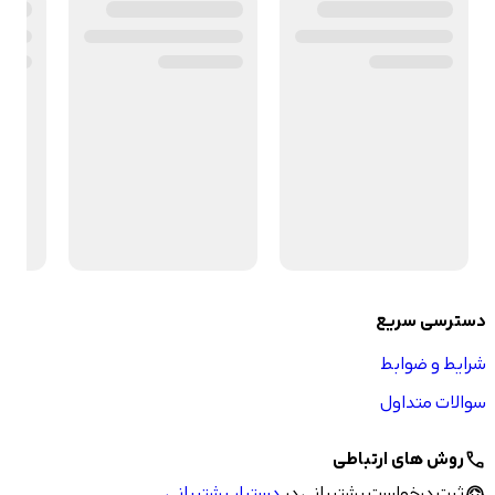
دسترسی سریع
شرایط و ضوابط
سوالات متداول
روش های ارتباطی
call
ثبت درخواست پشتیبانی در
دستیار پشتیبانی
support_agent