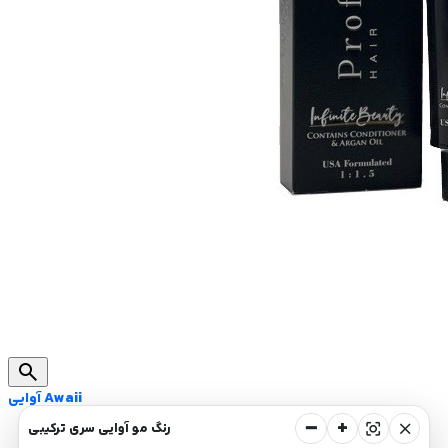
search
آوایی Awaii
−
+
center_focus_strong
close
رنگ مو آوایی سری ترکیبی