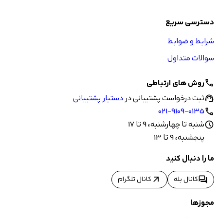
دسترسی سریع
شرایط و ضوابط
سوالات متداول
روش های ارتباطی
call
ثبت درخواست پشتیبانی در
دستیار پشتیبانی
support_agent
021-9109-0135
call
شنبه تا چهارشنبه، 9 تا 17
schedule
پنجشنبه، 9 تا 13
ما را دنبال کنید
arrow_outward
forum
کانال بله
کانال تلگرام
مجوزها