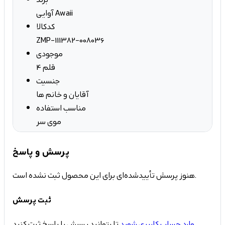
آوایی Awaii
کدکالا
ZMP-111382-008036
موجودی
4 قلم
جنسیت
آقایان و خانم ها
مناسب استفاده
موی سر
پرسش و پاسخ
هنوز پرسش تأییدشده‌ای برای این محصول ثبت نشده است.
ثبت پرسش
تا بتوانید پرسش یا پاسخ ثبت کنید.
وارد حساب کاربری شوید