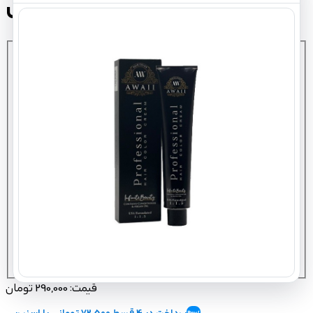
رنگ مو آوایی سری ترکیبی
کد
: انتخاب کنید
7.91 سرامیک
9.113 بلوند شنی
5.110 ذغال سنگ
6.651 قهوه
صحرایی
8.0631 ماکیاتو
8.065 آفوگاتو
7.1080 کالباسی
9.019 الماس
8.0101 دلفینی
9.083 رزگلد
8.036 بیسکوئیتی
10.013 وانیلی
قیمت:
290,000 تومان