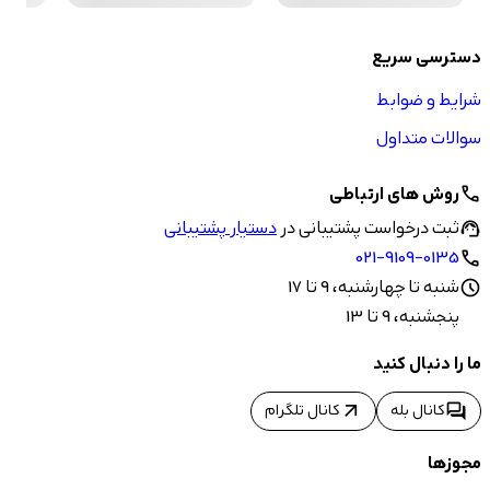
دسترسی سریع
شرایط و ضوابط
سوالات متداول
روش های ارتباطی
call
ثبت درخواست پشتیبانی در
دستیار پشتیبانی
support_agent
021-9109-0135
call
شنبه تا چهارشنبه، 9 تا 17
schedule
پنجشنبه، 9 تا 13
ما را دنبال کنید
arrow_outward
forum
کانال بله
کانال تلگرام
مجوزها