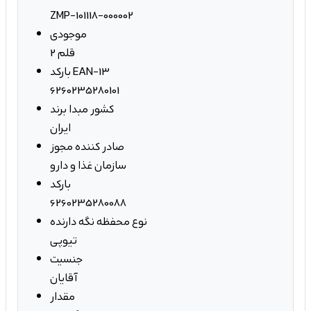
ZMP-101118-000002
موجودی
2 قلم
بارکد EAN-13
6260235280101
کشور مبدا برند
ایران
صادر کننده مجوز
سازمان غذا و دارو
بارکد
6260235280088
نوع محفظه نگه دارنده
تیوپی
جنسیت
آقایان
مقدار