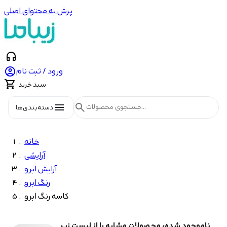
پرش به محتوای اصلی
headphones

ورود / ثبت نام

سبد خرید
menu
search
دسته‌بندی‌ها
خانه
آرایشی
آرایش ابرو
رنگ ابرو
کاسه رنگ ابرو
ناموجود شده، محصولات مشابه را از لیست زیر