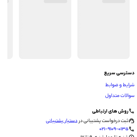
دسترسی سریع
شرایط و ضوابط
سوالات متداول
روش های ارتباطی
call
ثبت درخواست پشتیبانی در
دستیار پشتیبانی
support_agent
021-9109-0135
call