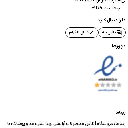
شنبه تا چهارشنبه، 9 تا 17
schedule
پنجشنبه، 9 تا 13
ما را دنبال کنید
arrow_outward
forum
کانال بله
کانال تلگرام
مجوزها
زیباما
زیباما، فروشگاه آنلاین محصولات آرایشی بهداشتی، مد و پوشاک، با