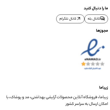
ما را دنبال کنید
arrow_outward
forum
کانال بله
کانال تلگرام
مجوزها
زیباما
زیباما، فروشگاه آنلاین محصولات آرایشی بهداشتی، مد و پوشاک، با
امکان ارسال به سراسر کشور