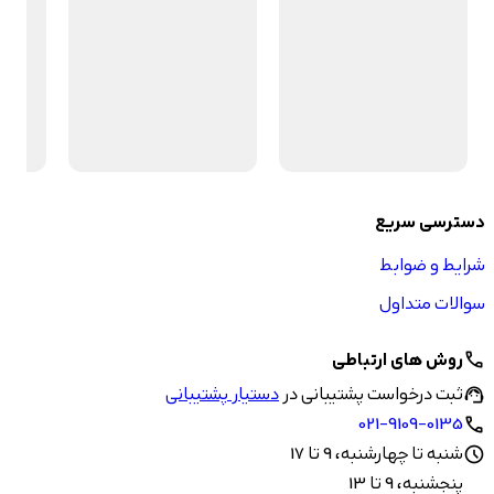
دسترسی سریع
شرایط و ضوابط
سوالات متداول
روش های ارتباطی
call
ثبت درخواست پشتیبانی در
دستیار پشتیبانی
support_agent
021-9109-0135
call
شنبه تا چهارشنبه، 9 تا 17
schedule
پنجشنبه، 9 تا 13