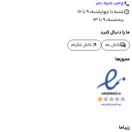
021-9109-0135
call
شنبه تا چهارشنبه، 9 تا 17
schedule
پنجشنبه، 9 تا 13
ما را دنبال کنید
arrow_outward
forum
کانال بله
کانال تلگرام
مجوزها
زیباما