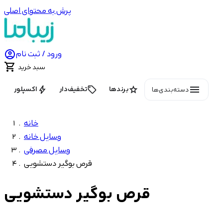
پرش به محتوای اصلی

ورود / ثبت نام

سبد خرید
menu
bolt
local_offer
star
برندها
تخفیف‌دار
اکسپلور
دسته‌بندی‌ها
خانه
وسایل خانه
وسایل مصرفی
قرص بوگیر دستشویی
قرص بوگیر دستشویی