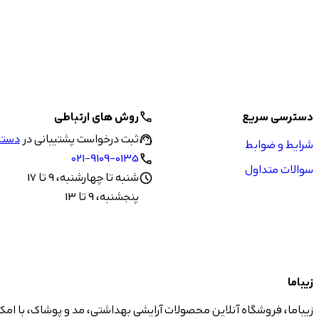
دسترسی سریع
روش های ارتباطی
call
ثبت درخواست پشتیبانی در
دستیا
support_agent
شرایط و ضوابط
021-9109-0135
call
سوالات متداول
شنبه تا چهارشنبه، 9 تا 17
schedule
پنجشنبه، 9 تا 13
زیباما
زیباما، فروشگاه آنلاین محصولات آرایشی بهداشتی، مد و پوشاک، با امک