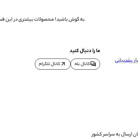
به گوش باشید! محصولات بیشتری در این قسمت به نمایش درخواهد آمد چرا که در حال اضافه شدن به سایت هستند.
ما را دنبال کنید
ر پشتیبانی
arrow_outward
forum
کانال بله
کانال تلگرام
ان ارسال به سراسر کشور