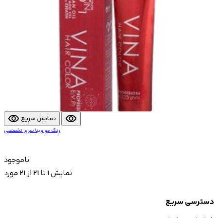
visibility
visibility
نمایش سریع
رنگ مو وینا سری تخصصی
ناموجود
نمایش 1 تا 21 از 21 مورد
دسترسی سریع