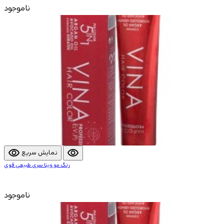
ناموجود
visibility
visibility
نمایش سریع
رنگ مو وینا سری طبیعی قوی
ناموجود