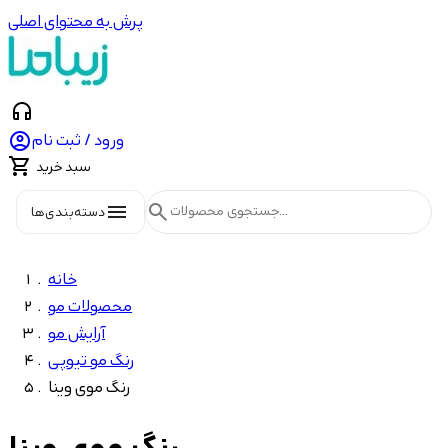
پرش به محتوای اصلی
headphones

ورود / ثبت نام

سبد خرید
menu
search
دسته‌بندی‌ها
خانه
محصولات مو
آرایش مو
رنگ مو تیوپی
رنگ موی وینا