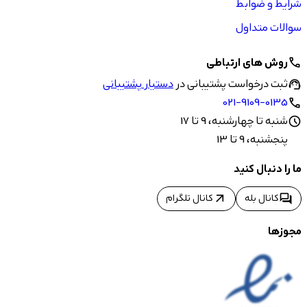
شرایط و ضوابط
سوالات متداول
روش های ارتباطی
call
ثبت درخواست پشتیبانی در
دستیار پشتیبانی
support_agent
021-9109-0135
call
شنبه تا چهارشنبه، 9 تا 17
schedule
پنجشنبه، 9 تا 13
ما را دنبال کنید
arrow_outward
forum
کانال بله
کانال تلگرام
مجوزها