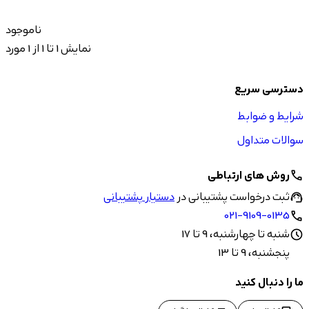
ناموجود
نمایش 1 تا 1 از 1 مورد
دسترسی سریع
شرایط و ضوابط
سوالات متداول
روش های ارتباطی
call
ثبت درخواست پشتیبانی در
دستیار پشتیبانی
support_agent
021-9109-0135
call
شنبه تا چهارشنبه، 9 تا 17
schedule
پنجشنبه، 9 تا 13
ما را دنبال کنید