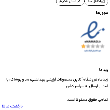
arrow_outward
forum
کانال بله
کانال تلگرام
مجوزها
زیباما
زیباما، فروشگاه آنلاین محصولات آرایشی بهداشتی، مد و پوشاک، با
امکان ارسال به سراسر کشور
تمامی حقوق محفوظ است.
بازگشت به بالا