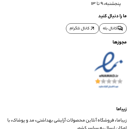
پنجشنبه، 9 تا 13
ما را دنبال کنید
arrow_outward
forum
کانال بله
کانال تلگرام
مجوزها
زیباما
زیباما، فروشگاه آنلاین محصولات آرایشی بهداشتی، مد و پوشاک، با
امکان ارسال به سراسر کشور