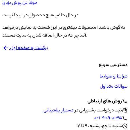
حوله تن پوش یزدی
در حال حاضر هیچ محصولی در اینجا نیست
به گوش باشید! محصولات بیشتری در این قسمت به نمایش درخواهد
آمد چرا که در حال اضافه شدن به سایت هستند.
برگشت به صفحه اول
arrow_back
دسترسی سریع
شرایط و ضوابط
سوالات متداول
روش های ارتباطی
call
ثبت درخواست پشتیبانی در
دستیار پشتیبانی
support_agent
021-9109-0135
call
شنبه تا چهارشنبه، 9 تا 17
schedule