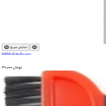
visibility
visibility
نمایش سریع
برس رنگ مو کد 55185
30,000 تومان