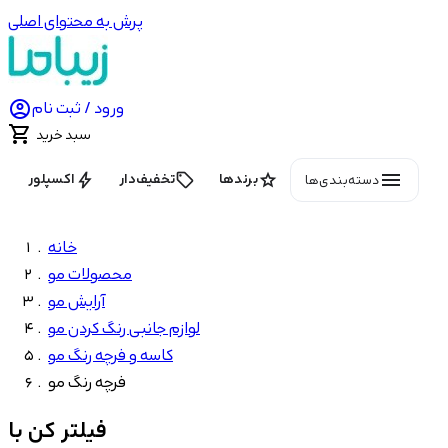
پرش به محتوای اصلی

ورود / ثبت نام

سبد خرید
menu
bolt
local_offer
star
برندها
تخفیف‌دار
اکسپلور
دسته‌بندی‌ها
خانه
محصولات مو
آرایش مو
لوازم جانبی رنگ کردن مو
کاسه و فرچه رنگ مو
فرچه رنگ مو
فیلتر کن با