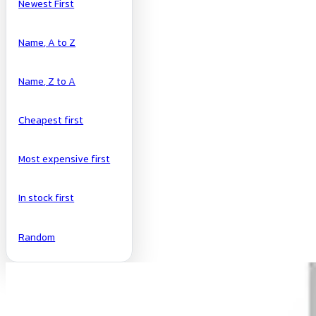
Newest First
Name, A to Z
Name, Z to A
Cheapest first
Most expensive first
In stock first
Random