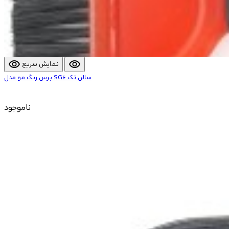
visibility
visibility
نمایش سریع
برس رنگ مو مدل SG6 سالن تک
ناموجود