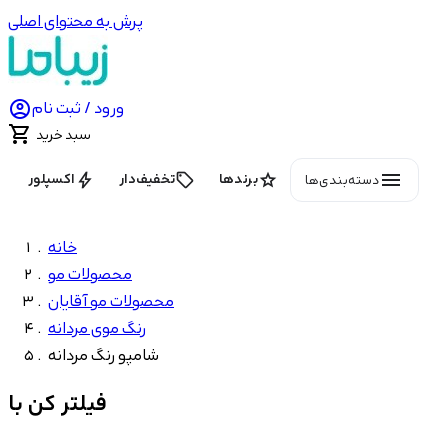
پرش به محتوای اصلی

ورود / ثبت نام

سبد خرید
menu
bolt
local_offer
star
برندها
تخفیف‌دار
اکسپلور
دسته‌بندی‌ها
خانه
محصولات مو
محصولات مو آقایان
رنگ موی مردانه
شامپو رنگ مردانه
فیلتر کن با