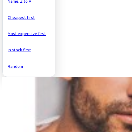
Name, Z to A
Cheapest first
Most expensive first
In stock first
Random