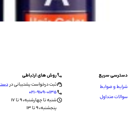
دسترسی سریع
روش های ارتباطی
call
ثبت درخواست پشتیبانی در
دستیا
support_agent
شرایط و ضوابط
021-9109-0135
call
سوالات متداول
شنبه تا چهارشنبه، 9 تا 17
schedule
پنجشنبه، 9 تا 13