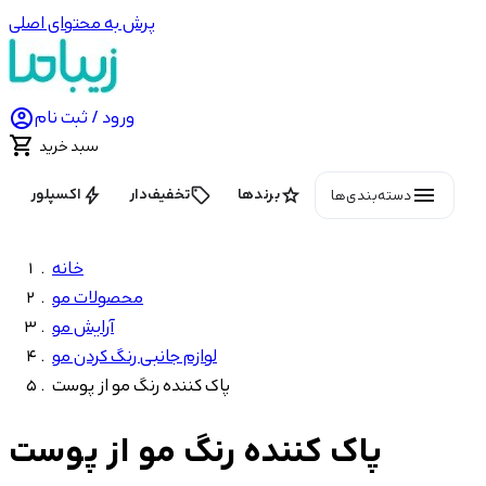
پرش به محتوای اصلی

ورود / ثبت نام

سبد خرید
menu
bolt
local_offer
star
برندها
تخفیف‌دار
اکسپلور
دسته‌بندی‌ها
خانه
محصولات مو
آرایش مو
لوازم جانبی رنگ کردن مو
پاک کننده رنگ مو از پوست
پاک کننده رنگ مو از پوست