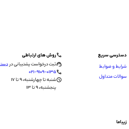
دسترسی سریع
روش های ارتباطی
call
ثبت درخواست پشتیبانی در
دستیا
support_agent
شرایط و ضوابط
021-9109-0135
call
سوالات متداول
شنبه تا چهارشنبه، 9 تا 17
schedule
پنجشنبه، 9 تا 13
زیباما