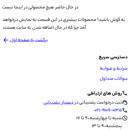
در حال حاضر هیچ محصولی در اینجا نیست
به گوش باشید! محصولات بیشتری در این قسمت به نمایش درخواهد
آمد چرا که در حال اضافه شدن به سایت هستند.
برگشت به صفحه اول
arrow_back
دسترسی سریع
شرایط و ضوابط
سوالات متداول
روش های ارتباطی
call
ثبت درخواست پشتیبانی در
دستیار پشتیبانی
support_agent
021-9109-0135
call
شنبه تا چهارشنبه، 9 تا 17
schedule
پنجشنبه، 9 تا 13