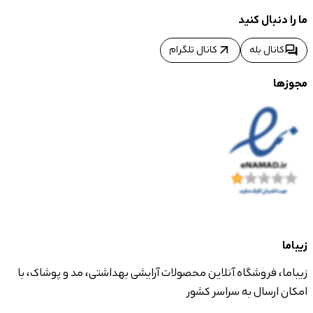
ما را دنبال کنید
arrow_outward
forum
کانال بله
کانال تلگرام
مجوزها
زیباما
زیباما، فروشگاه آنلاین محصولات آرایشی بهداشتی، مد و پوشاک، با
امکان ارسال به سراسر کشور