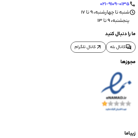
021-9109-0135
call
شنبه تا چهارشنبه، 9 تا 17
schedule
پنجشنبه، 9 تا 13
ما را دنبال کنید
arrow_outward
forum
کانال بله
کانال تلگرام
مجوزها
زیباما