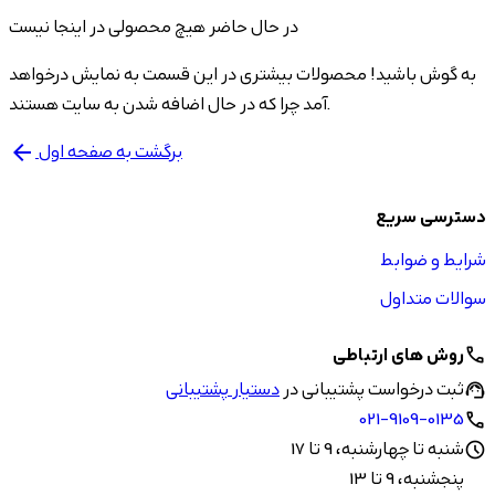
در حال حاضر هیچ محصولی در اینجا نیست
به گوش باشید! محصولات بیشتری در این قسمت به نمایش درخواهد
آمد چرا که در حال اضافه شدن به سایت هستند.
برگشت به صفحه اول
arrow_back
دسترسی سریع
شرایط و ضوابط
سوالات متداول
روش های ارتباطی
call
ثبت درخواست پشتیبانی در
دستیار پشتیبانی
support_agent
021-9109-0135
call
شنبه تا چهارشنبه، 9 تا 17
schedule
پنجشنبه، 9 تا 13