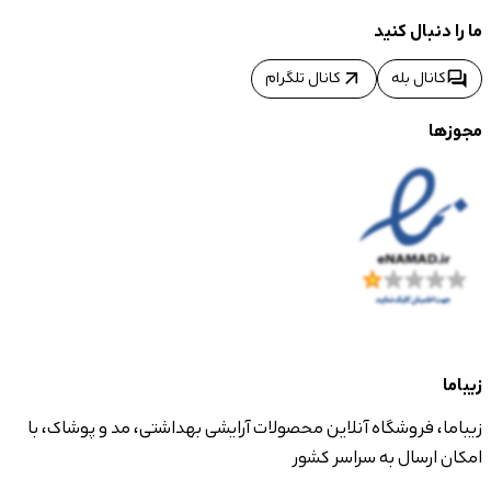
ما را دنبال کنید
arrow_outward
forum
کانال بله
کانال تلگرام
مجوزها
زیباما
زیباما، فروشگاه آنلاین محصولات آرایشی بهداشتی، مد و پوشاک، با
امکان ارسال به سراسر کشور