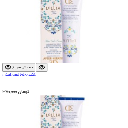
visibility
visibility
نمایش سریع
رنگ موی لولیا سری استون
380,000 تومان