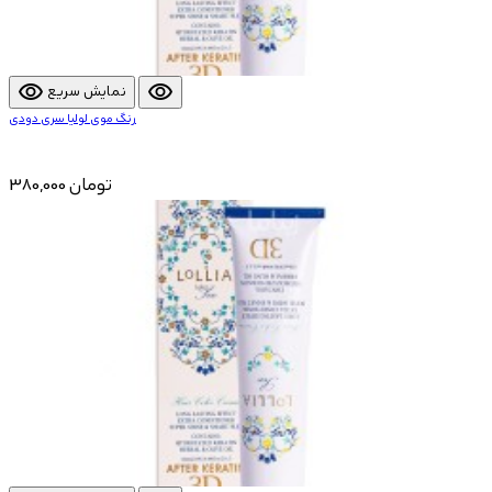
visibility
visibility
نمایش سریع
رنگ موی لولیا سری دودی
380,000 تومان