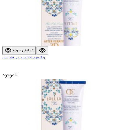
visibility
visibility
نمایش سریع
رنگ موی لولیا سری آبی فلورانس
ناموجود