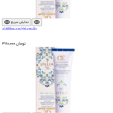
visibility
visibility
نمایش سریع
رنگ موی لولیا سری نسکافه ای
380,000 تومان