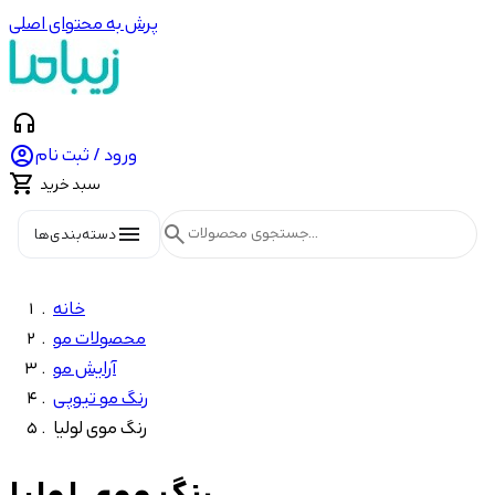
پرش به محتوای اصلی
headphones

ورود / ثبت نام

سبد خرید
menu
search
دسته‌بندی‌ها
خانه
محصولات مو
آرایش مو
رنگ مو تیوپی
رنگ موی لولیا