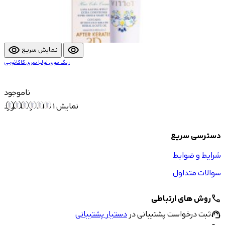
visibility
visibility
نمایش سریع
رنگ موی لولیا سری کاکائویی
ناموجود
نمایش 1 تا 29 از 29 مورد
دسترسی سریع
شرایط و ضوابط
سوالات متداول
روش های ارتباطی
call
ثبت درخواست پشتیبانی در
دستیار پشتیبانی
support_agent