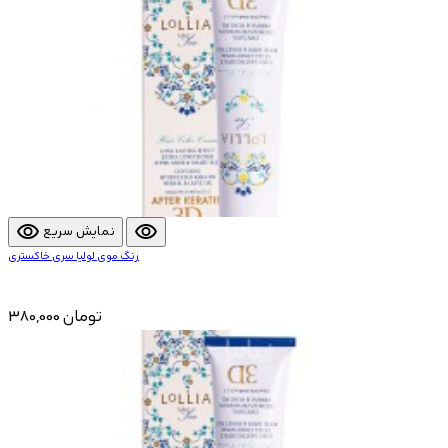
visibility
visibility
نمایش سریع
رنگ موی لولیا سری خاکستری
380,000 تومان