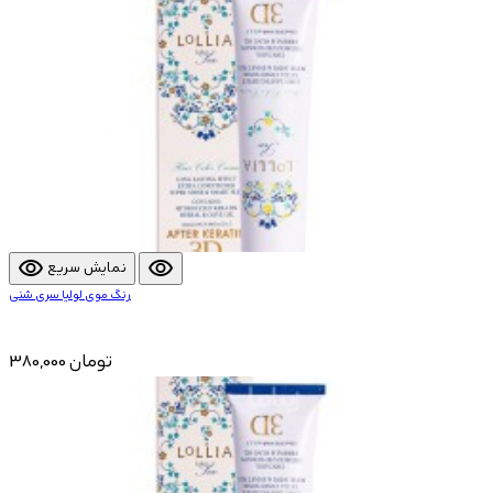
visibility
visibility
نمایش سریع
رنگ موی لولیا سری شنی
380,000 تومان