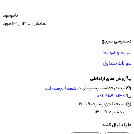
ناموجود
نمایش 1 تا 13 از 13 مورد
دسترسی سریع
شرایط و ضوابط
سوالات متداول
روش های ارتباطی
call
ثبت درخواست پشتیبانی در
دستیار پشتیبانی
support_agent
021-9109-0135
call
شنبه تا چهارشنبه، 9 تا 17
schedule
پنجشنبه، 9 تا 13
ما را دنبال کنید