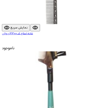
visibility
visibility
نمایش سریع
شانه اصلاح کد 3300 ریواژن
ناموجود