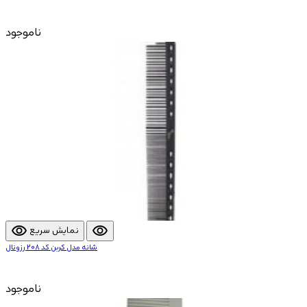
ناموجود
visibility
visibility
نمایش سریع
شانه مدل کربن کد 208 رزونال
ناموجود