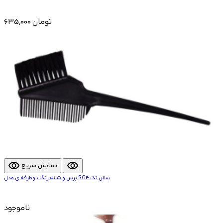
635,000 تومان
visibility
visibility
نمایش سریع
برس و شانه رنگ دوطرفه ی مدل SG4 سالن تک
ناموجود