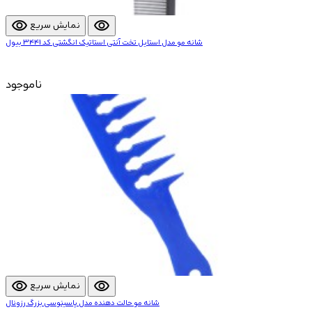
visibility
visibility
نمایش سریع
شانه مو مدل استایل تخت آنتی استاتیک انگشتی کد 3441 بیول
ناموجود
visibility
visibility
نمایش سریع
شانه مو حالت دهنده مدل پاسینوسی بزرگ رزونال