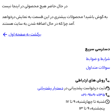
در حال حاضر هیچ محصولی در اینجا نیست
به گوش باشید! محصولات بیشتری در این قسمت به نمایش درخواهد
آمد چرا که در حال اضافه شدن به سایت هستند.
برگشت به صفحه اول
arrow_back
دسترسی سریع
شرایط و ضوابط
سوالات متداول
روش های ارتباطی
call
ثبت درخواست پشتیبانی در
دستیار پشتیبانی
support_agent
021-9109-0135
call
شنبه تا چهارشنبه، 9 تا 17
schedule
پنجشنبه، 9 تا 13