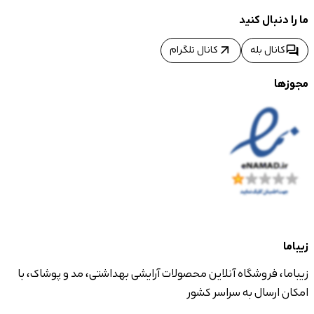
ما را دنبال کنید
arrow_outward
forum
کانال بله
کانال تلگرام
مجوزها
زیباما
زیباما، فروشگاه آنلاین محصولات آرایشی بهداشتی، مد و پوشاک، با
امکان ارسال به سراسر کشور