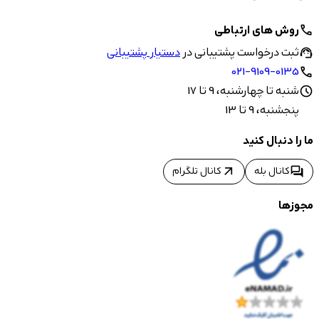
روش های ارتباطی
call
ثبت درخواست پشتیبانی در
دستیار پشتیبانی
support_agent
021-9109-0135
call
شنبه تا چهارشنبه، 9 تا 17
schedule
پنجشنبه، 9 تا 13
ما را دنبال کنید
arrow_outward
forum
کانال بله
کانال تلگرام
مجوزها