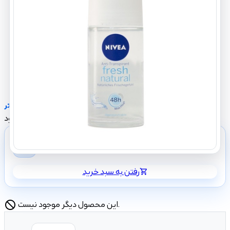
رایحه خنک
expand_more
مشاهده بیشتر
ناموجود
shopping_cart
رفتن به سبد خرید
shopping_cart
این محصول دیگر موجود نیست.
block