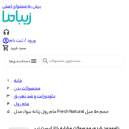
پرش به محتوای اصلی
headphones

ورود / ثبت نام

سبد خرید
menu
search
دسته‌بندی‌ها
خانه
محصولات بدن
دئودورانت و ضد تعریق
مام رول
مام رول زنانه نیوا، مدل Fresh Natural حجم 50 میل
ناموجود شده، محصولات مشابه را از لیست زیر