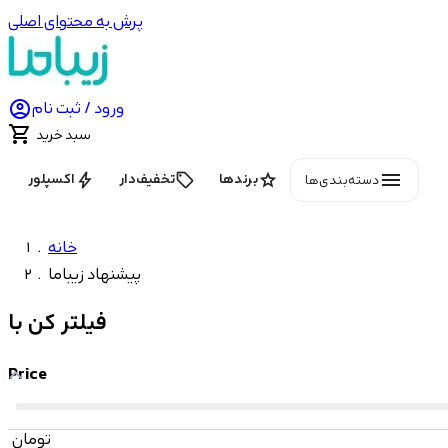
پرش به محتوای اصلی

ورود / ثبت نام

سبد خرید
menu
bolt
local_offer
star
برندها
تخفیف‌دار
اکسپلور
دسته‌بندی‌ها
خانه
پیشنهاد زیباما
فیلتر کن با
Price
تومان