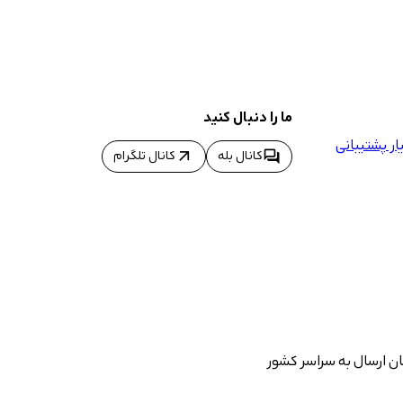
ما را دنبال کنید
ر پشتیبانی
arrow_outward
forum
کانال بله
کانال تلگرام
ان ارسال به سراسر کشور