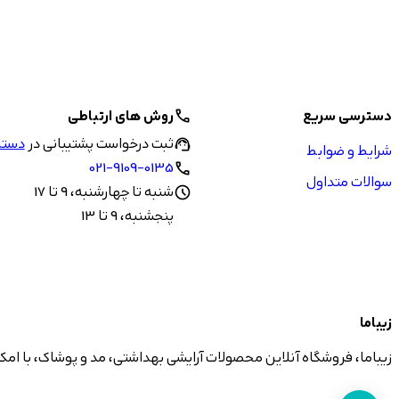
دسترسی سریع
روش های ارتباطی
call
ثبت درخواست پشتیبانی در
دستیا
support_agent
شرایط و ضوابط
021-9109-0135
call
سوالات متداول
شنبه تا چهارشنبه، 9 تا 17
schedule
پنجشنبه، 9 تا 13
زیباما
زیباما، فروشگاه آنلاین محصولات آرایشی بهداشتی، مد و پوشاک، با امک