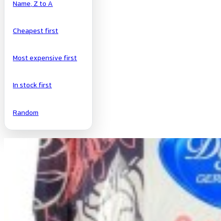
Name, Z to A
Cheapest first
Most expensive first
In stock first
Random