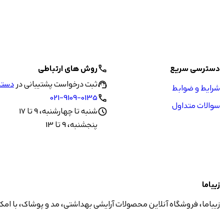
دسترسی سریع
روش های ارتباطی
call
ثبت درخواست پشتیبانی در
دستیا
support_agent
شرایط و ضوابط
021-9109-0135
call
سوالات متداول
شنبه تا چهارشنبه، 9 تا 17
schedule
پنجشنبه، 9 تا 13
زیباما
زیباما، فروشگاه آنلاین محصولات آرایشی بهداشتی، مد و پوشاک، با امک