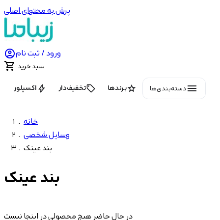
پرش به محتوای اصلی

ورود / ثبت نام

سبد خرید
menu
bolt
local_offer
star
برندها
تخفیف‌دار
اکسپلور
دسته‌بندی‌ها
خانه
وسایل شخصی
بند عینک
بند عینک
در حال حاضر هیچ محصولی در اینجا نیست